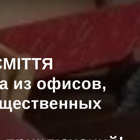
СМІТТЯ
а из офисов,
бщественных